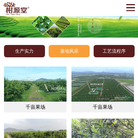
生产实力
基地风采
工艺流程序
千亩果场
千亩果场